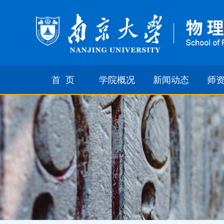
首 页
学院概况
新闻动态
师
学院简介
学术活动
杰
科系设置
新闻动态
全
委员会
通知公告
学术型
职能部门
出境公示
专业型
学院标志
简报
离退