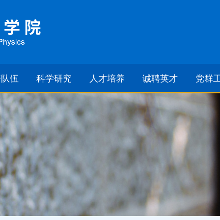
资队伍
科学研究
人才培养
诚聘英才
党群
出人才
研究方向
最新通知
通知
部名单
研究机构
本科生
师德
研究生导师
成果转化
研究生
党建
研究生导师
仪器共享
教学成果
团建
休人员
学工园地
工会