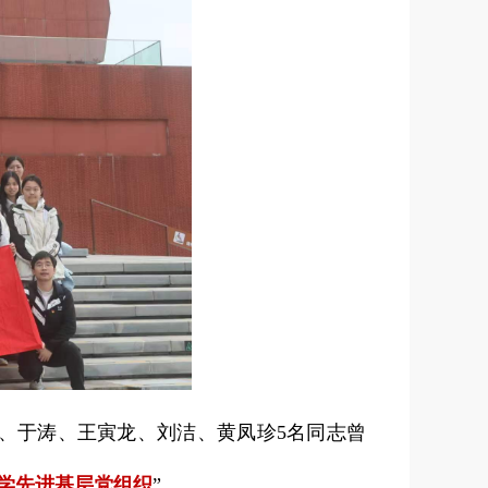
岩、于涛、王寅龙、刘洁、黄凤珍5名同志曾
学先进基层党组织
”。