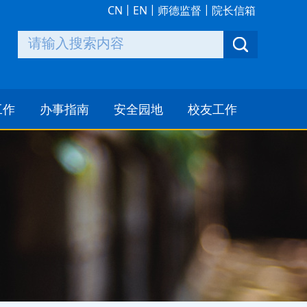
|
|
|
CN
EN
师德监督
院长信箱
工作
办事指南
安全园地
校友工作
公告
人事工作
部门简介
师风
本科生
返校服务指南
工作
研究生
新闻动态
工作
科研工作
时光印记
工作
财务工作
捐赠项目
外事工作
鸣谢