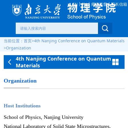
|
|
|
师德监督
院长信箱
CN
EN
当前位置：
首页
>
4th Nanjing Conference on Quantum Materials
>
Organization
4th Nanjing Conference on Quantum
Materials
Organization
Host Institutions
School of Physics, Nanjing University
National Laboratory of Solid State Microstructures,